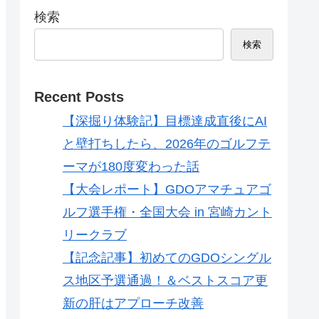
検索
検索
Recent Posts
【深掘り体験記】目標達成直後にAI
と壁打ちしたら、2026年のゴルフテ
ーマが180度変わった話
【大会レポート】GDOアマチュアゴ
ルフ選手権・全国大会 in 宮崎カント
リークラブ
【記念記事】初めてのGDOシングル
ス地区予選通過！＆ベストスコア更
新の肝はアプローチ改善