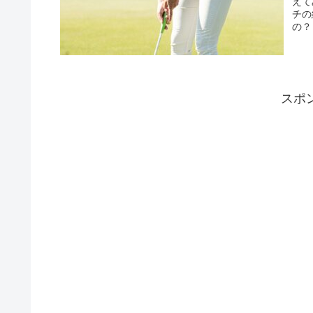
えて
チの
の？
スポ