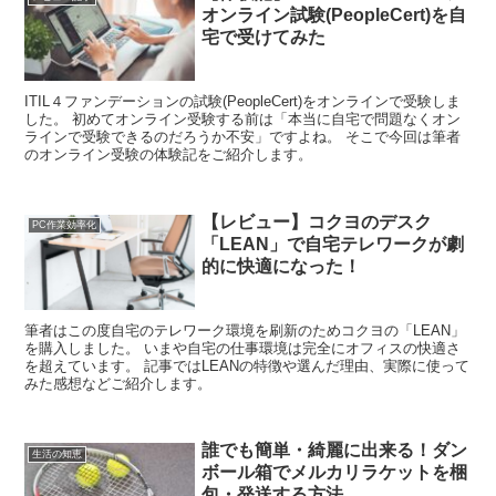
オンライン試験(PeopleCert)を自
宅で受けてみた
ITIL４ファンデーションの試験(PeopleCert)をオンラインで受験しま
した。 初めてオンライン受験する前は「本当に自宅で問題なくオン
ラインで受験できるのだろうか不安」ですよね。 そこで今回は筆者
のオンライン受験の体験記をご紹介します。
【レビュー】コクヨのデスク
PC作業効率化
「LEAN」で自宅テレワークが劇
的に快適になった！
筆者はこの度自宅のテレワーク環境を刷新のためコクヨの「LEAN」
を購入しました。 いまや自宅の仕事環境は完全にオフィスの快適さ
を超えています。 記事ではLEANの特徴や選んだ理由、実際に使って
みた感想などご紹介します。
誰でも簡単・綺麗に出来る！ダン
生活の知恵
ボール箱でメルカリラケットを梱
包・発送する方法